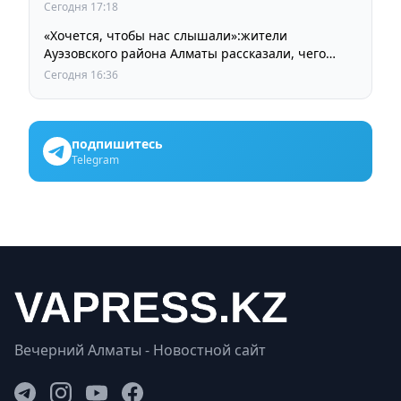
Сегодня 17:18
«Хочется, чтобы нас слышали»:жители
Ауэзовского района Алматы рассказали, чего
ждут от выборов депутатов Курултая
Сегодня 16:36
подпишитесь
Telegram
Вечерний Алматы - Новостной сайт