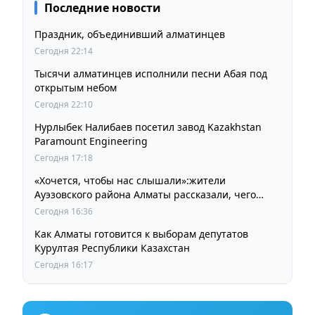
Последние новости
Праздник, объединивший алматинцев
Сегодня 22:14
Тысячи алматинцев исполнили песни Абая под
открытым небом
Сегодня 22:10
Нурлыбек Налибаев посетил завод Kazakhstan
Paramount Engineering
Сегодня 17:18
«Хочется, чтобы нас слышали»:жители
Ауэзовского района Алматы рассказали, чего
ждут от выборов депутатов Курултая
Сегодня 16:36
Как Алматы готовится к выборам депутатов
Курултая Республики Казахстан
Сегодня 16:17