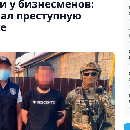
и у бизнесменов:
ал преступную
ке