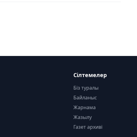
Сілтемелер
Біз туралы
Байланыс
Жарнама
Жазылу
Газет архиві