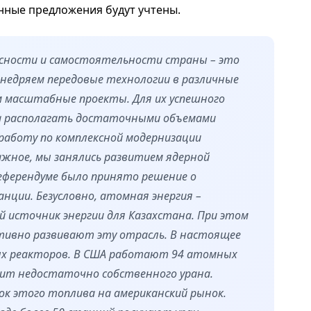
анные предложения будут учтены.
пасности и самостоятельности страны – это
внедряем передовые технологии в различные
 масштабные проекты. Для их успешного
а располагать достаточными объемами
работу по комплексной модернизации
ажное, мы занялись развитием ядерной
еферендуме было принято решение о
ции. Безусловно, атомная энергия –
 источник энергии для Казахстана. При этом
ктивно развивают эту отрасль. В настоящее
ых реакторов. В США работают 94 атомных
дит недостаточно собственного урана.
к этого топлива на американский рынок.