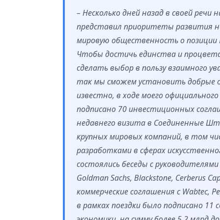
– Несколько дней назад в своей речи 
представил приоритеты развития н
мировую общественность о позиции 
Чтобы достичь единства и процветан
сделать выбор в пользу взаимного ув
так мы сможем установить добрые 
известно, в ходе моего официальног
подписано 70 инвестиционных соглаш
недавнего визита в Соединенные Шт
крупных мировых компаний, в том чи
разработками в сферах искусственно
состоялись беседы с руководителям
Goldman Sachs, Blackstone, Cerberus Ca
коммерческие соглашения с Wabtec, P
в рамках поездки было подписано 1
экономики, на сумму более 5,2 млрд 