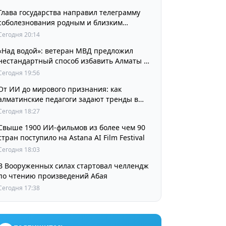
Глава государства направил телеграмму
соболезнования родным и близким
выдающегося кинорежиссера Ардака
Сегодня 20:14
Амиркулова
«Над водой»: ветеран МВД предложил
нестандартный способ избавить Алматы от
пробок и смога
Сегодня 19:56
От ИИ до мирового признания: как
алматинские педагоги задают тренды в
изучении языков
Сегодня 18:27
Свыше 1900 ИИ-фильмов из более чем 90
стран поступило на Astana AI Film Festival
Сегодня 18:03
В Вооруженных силах стартовал челлендж
по чтению произведений Абая
Сегодня 17:38