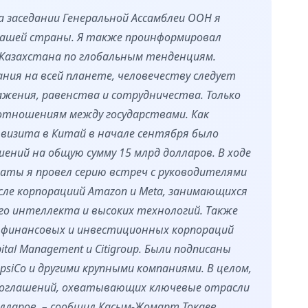
на заседании Генеральной Ассамблеи ООН я
ашей страны. Я также проинформировал
Казахстана по глобальным тенденциям.
ия на всей планете, человечеству следует
ажения, равенства и сотрудничества. Только
отношениям между государствами. Как
о визита в Китай в начале сентября было
ений на общую сумму 15 млрд долларов. В ходе
аты я провел серию встреч с руководителями
сле корпорациий Amazon и Meta, занимающихся
го интеллекта и высоких технологий. Также
и финансовых и инвестиционных корпораций
pital Management и Citigroup. Были подписаны
epsiCo и другими крупными компаниями. В целом,
1 соглашений, охватывающих ключевые отрасли
долларов, – сообщил Касым-Жомарт Токаев.