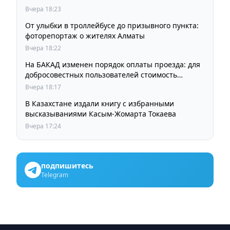
Вчера 18:23
От улыбки в троллейбусе до призывного пункта:
фоторепортаж о жителях Алматы
Вчера 18:22
На БАКАД изменен порядок оплаты проезда: для
добросовестных пользователей стоимость
остается прежней
Вчера 18:17
В Казахстане издали книгу с избранными
высказываниями Касым-Жомарта Токаева
Вчера 17:24
подпишитесь
Telegram