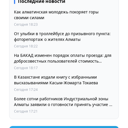
Последние новости
Как алматинская молодежь покоряет горы
своими силами
Сегодня 18:23
От улыбки в троллейбусе до призывного пункта:
фоторепортаж о жителях Алматы
Сегодня 18:22
На БАКАД изменен порядок оплаты проезда: для
добросовестных пользователей стоимость
остается прежней
Сегодня 18:17
В Казахстане издали книгу с избранными
высказываниями Касым-Жомарта Токаева
Сегодня 17:24
Более сотни работников Индустриальной зоны
Алматы заявили о готовности принять участие в
выборах членов Курылтая
Сегодня 17:21