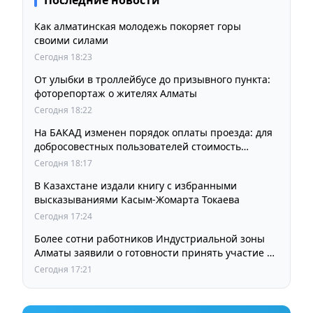
Последние новости
Как алматинская молодежь покоряет горы
своими силами
Сегодня 18:23
От улыбки в троллейбусе до призывного пункта:
фоторепортаж о жителях Алматы
Сегодня 18:22
На БАКАД изменен порядок оплаты проезда: для
добросовестных пользователей стоимость
остается прежней
Сегодня 18:17
В Казахстане издали книгу с избранными
высказываниями Касым-Жомарта Токаева
Сегодня 17:24
Более сотни работников Индустриальной зоны
Алматы заявили о готовности принять участие в
выборах членов Курылтая
Сегодня 17:21