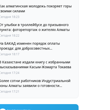
Как алматинская молодежь покоряет горы
своими силами
Сегодня 18:23
От улыбки в троллейбусе до призывного
пункта: фоторепортаж о жителях Алматы
Сегодня 18:22
На БАКАД изменен порядок оплаты
проезда: для добросовестных
пользователей стоимость остается
Сегодня 18:17
прежней
В Казахстане издали книгу с избранными
высказываниями Касым-Жомарта Токаева
Сегодня 17:24
Более сотни работников Индустриальной
зоны Алматы заявили о готовности
принять участие в выборах членов
Сегодня 17:21
Курылтая