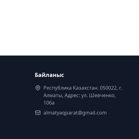
Байланыс
Республика Казахстан. 050022, г.
Алматы, Адрес: ул. Шевченко,
106а
almatyaqparat@gmail.com