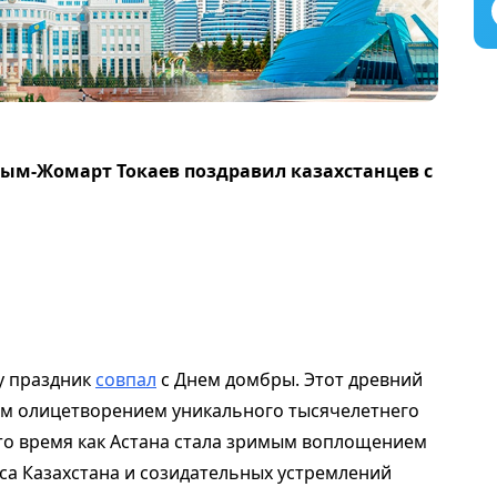
сым-Жомарт Токаев поздравил казахстанцев с
у праздник
совпал
с Днем домбры. Этот древний
им олицетворением уникального тысячелетнего
 то время как Астана стала зримым воплощением
са Казахстана и созидательных устремлений