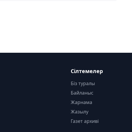
Сілтемелер
Біз туралы
Байланыс
Жарнама
Жазылу
Газет архиві