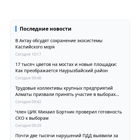
Последние новости
В Актау обсудят сохранение экосистемы
Каспийского моря
Сегодня 10:17
17 тысяч цветов на мостах и новые площадки:
Как преображается Наурызбайский район
Сегодня 09:48
Трудовые коллективы крупных предприятий
Алматы призвали принять участие в выборах
членов Курултая
Сегодня 09:42
Член ЦИК Михаил Бортник проверил готовность
СКО к выборам
Сегодня 09:29
Почти две тысячи нарушений ПДД выявили за