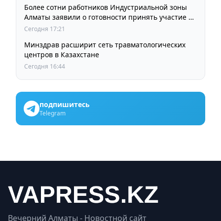
Более сотни работников Индустриальной зоны
Алматы заявили о готовности принять участие в
выборах членов Курылтая
Сегодня 17:21
Минздрав расширит сеть травматологических
центров в Казахстане
Сегодня 16:44
подпишитесь
Telegram
Вечерний Алматы - Новостной сайт