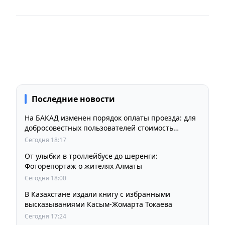
Последние новости
На БАКАД изменен порядок оплаты проезда: для
добросовестных пользователей стоимость
остается прежней
Сегодня 18:17
От улыбки в троллейбусе до шеренги:
Фоторепортаж о жителях Алматы
Сегодня 18:00
В Казахстане издали книгу с избранными
высказываниями Касым-Жомарта Токаева
Сегодня 17:24