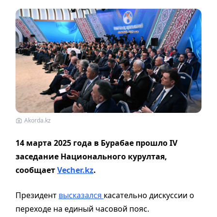
Akorda.kz
14 марта 2025 года
в Бурабае прошло
IV
заседание Национального курултая
,
сообщает
Vecher.kz
.
Президент
высказался
касательно дискуссии о
переходе на единый часовой пояс.