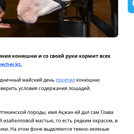
ения конюшни и со своей руки кормит всех
vecher.kz.
здничный майский день
посетил
конюшню
оверить условия содержания лошадей,
алтекинской породы, имя Ақжан ей дал сам Глава
й изабелловой мастью, то есть редким окрасом, в
нки. На этом фоне выделяются темно-зеленые