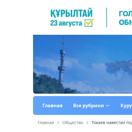
Главная
Все рубрики
Кур
Главная
/
Общество
/
Токаев навестил п