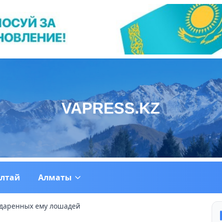
ултай
Алматы
одаренных ему лошадей