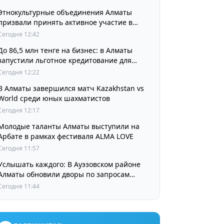
Этнокультурные объединения Алматы
призвали принять активное участие в
выборах
Сегодня 12:42
До 86,5 млн тенге на бизнес: в Алматы
запустили льготное кредитование для
предпринимателей
Сегодня 12:22
В Алматы завершился матч Kazakhstan vs
World среди юных шахматистов
Сегодня 12:17
Молодые таланты Алматы выступили на
Арбате в рамках фестиваля ALMA LOVE
Сегодня 11:57
Услышать каждого: В Ауэзовском районе
Алматы обновили дворы по запросам
жителей
Сегодня 11:44