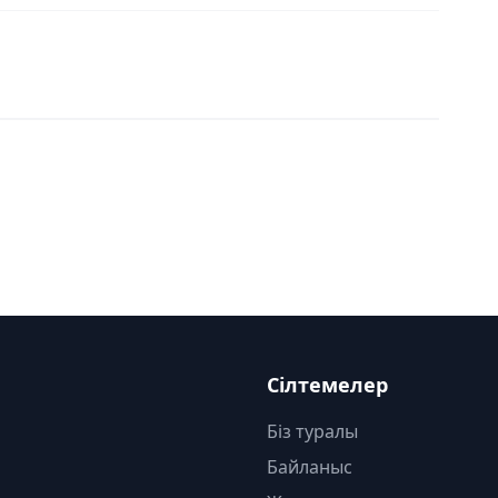
Сілтемелер
Біз туралы
Байланыс