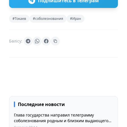
Подпишитесь в Телеграм
#Токаев
#соболезнования
#Иран
Бөлісу:
Последние новости
Глава государства направил телеграмму
соболезнования родным и близким выдающегося
кинорежиссера Ардака Амиркулова