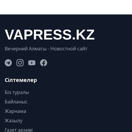
Вечерний Алматы - Новостной сайт
Сілтемелер
Біз туралы
Байланыс
Жарнама
Жазылу
Газет архиві