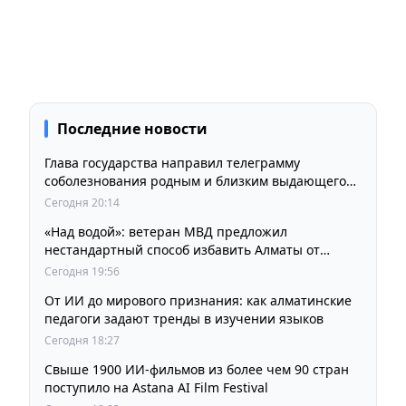
Последние новости
Глава государства направил телеграмму
соболезнования родным и близким выдающегося
кинорежиссера Ардака Амиркулова
Сегодня 20:14
«Над водой»: ветеран МВД предложил
нестандартный способ избавить Алматы от
пробок и смога
Сегодня 19:56
От ИИ до мирового признания: как алматинские
педагоги задают тренды в изучении языков
Сегодня 18:27
Свыше 1900 ИИ-фильмов из более чем 90 стран
поступило на Astana AI Film Festival