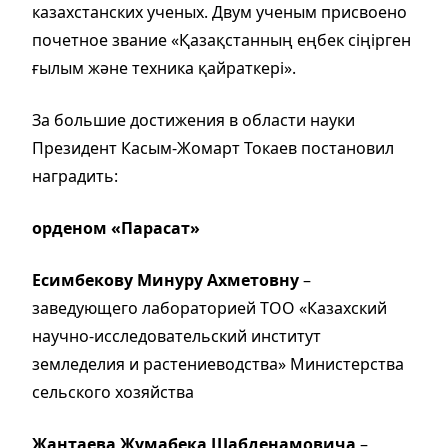
казахстанских ученых. Двум ученым присвоено
почетное звание «Қазақстанның еңбек сіңірген
ғылым және техника қайраткері».
За большие достижения в области науки
Президент Касым-Жомарт Токаев постановил
наградить:
орденом «Парасат»
Есимбекову Минуру Ахметовну
–
заведующего лабораторией ТОО «Казахский
научно-исследовательский институт
земледелия и растениеводства» Министерства
сельского хозяйства
Жантаева Жумабека Шабденамовича
–