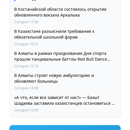
В Костанайской области состоялось открытие
обновленного вокзала Аркалыка
Сегодня 17:36
В Казахстане разъяснили требования к
обязательной школьной форме
Сегодня 16:21
В Алматы в рамках празднования Дня спорта
прошли танцевальные баттлы Red Bull Dance
Your Style
Сегодня 15:18
В Алматы строят новую амбулаторию и
обновляют больницы
Сегодня 14:38
«А что, если все зависит от нас?» — Бахыт
Шадаева заставила казахстанцев остановиться и
задуматься
Сегодня 13:59