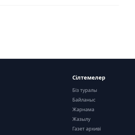
Сілтемелер
Біз туралы
Байланыс
Жарнама
Жазылу
Газет архиві