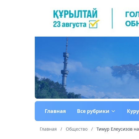
Главная
Все рубрики
Кур
Главная
/
Общество
/
Тимур Елеусизов на