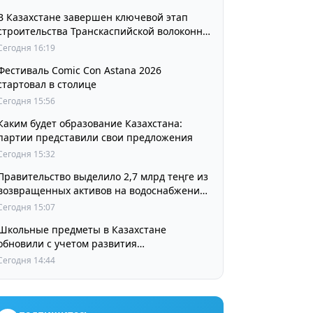
В Казахстане завершен ключевой этап
строительства Транскаспийской волоконно-
оптической линии связи
Сегодня 16:19
Фестиваль Comic Con Astana 2026
стартовал в столице
Сегодня 15:56
Каким будет образование Казахстана:
партии представили свои предложения
Сегодня 15:32
Правительство выделило 2,7 млрд теңге из
возвращенных активов на водоснабжение
сел в СКО
Сегодня 15:07
Школьные предметы в Казахстане
обновили с учетом развития
искусственного интеллекта
Сегодня 14:44