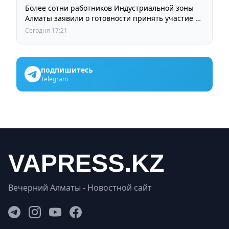
Более сотни работников Индустриальной зоны
Алматы заявили о готовности принять участие в
выборах членов Курылтая
Сегодня 17:21
подпишитесь
Telegram
Вечерний Алматы - Новостной сайт