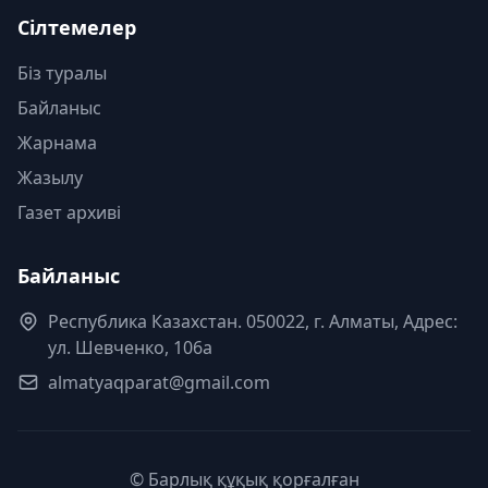
Сілтемелер
Біз туралы
Байланыс
Жарнама
Жазылу
Газет архиві
Байланыс
Республика Казахстан. 050022, г. Алматы, Адрес:
ул. Шевченко, 106а
almatyaqparat@gmail.com
© Барлық құқық қорғалған