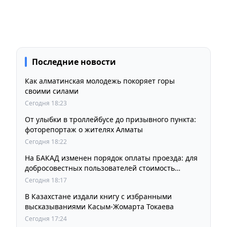
Последние новости
Как алматинская молодежь покоряет горы
своими силами
Сегодня 18:23
От улыбки в троллейбусе до призывного пункта:
фоторепортаж о жителях Алматы
Сегодня 18:22
На БАКАД изменен порядок оплаты проезда: для
добросовестных пользователей стоимость
остается прежней
Сегодня 18:17
В Казахстане издали книгу с избранными
высказываниями Касым-Жомарта Токаева
Сегодня 17:24