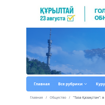
Главная
Все рубрики
Кур
Главная
/
Общество
/
"Таза Қазақстан": в