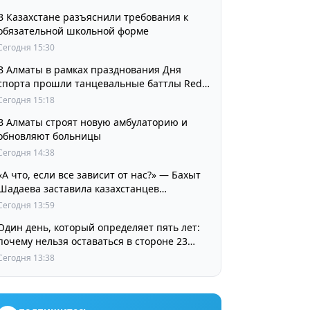
В Казахстане разъяснили требования к
обязательной школьной форме
Сегодня 15:30
В Алматы в рамках празднования Дня
спорта прошли танцевальные баттлы Red
Bull Dance Your Style
Сегодня 15:18
В Алматы строят новую амбулаторию и
обновляют больницы
Сегодня 14:38
«А что, если все зависит от нас?» — Бахыт
Шадаева заставила казахстанцев
остановиться и задуматься
Сегодня 13:59
Один день, который определяет пять лет:
почему нельзя оставаться в стороне 23
августа
Сегодня 13:38