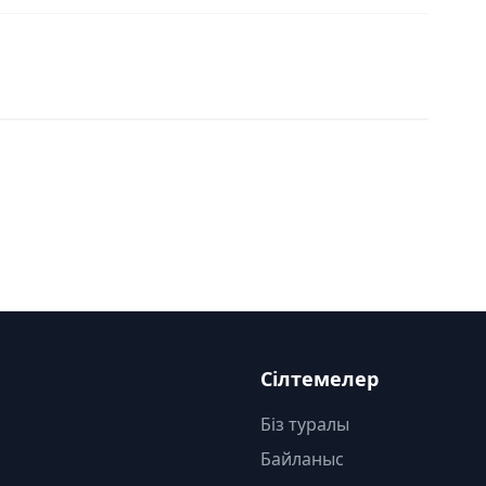
Сілтемелер
Біз туралы
Байланыс