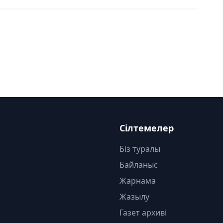
Сілтемелер
Біз туралы
Байланыс
Жарнама
Жазылу
Газет архиві