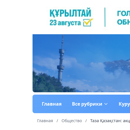
Главная
Все рубрики
Кур
Главная
/
Общество
/
Таза Қазақстан: ак