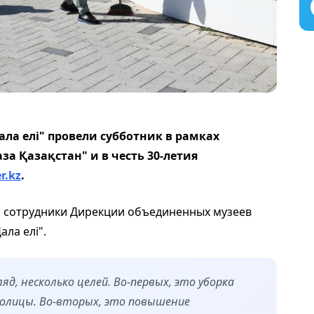
ла елі" провели субботник в рамках
а Қазақстан" и в честь 30-летия
r.kz
.
и сотрудники Дирекции объединенных музеев
ла елі".
ляд, несколько целей. Во-первых, это уборка
олицы. Во-вторых, это повышение