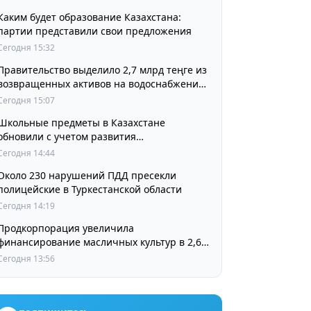
Каким будет образование Казахстана:
партии представили свои предложения
Сегодня 15:32
Правительство выделило 2,7 млрд теңге из
возвращенных активов на водоснабжение
сел в СКО
Сегодня 15:07
Школьные предметы в Казахстане
обновили с учетом развития
искусственного интеллекта
Сегодня 14:44
Около 230 нарушений ПДД пресекли
полицейские в Туркестанской области
Сегодня 14:19
Продкорпорация увеличила
финансирование масличных культур в 2,6
раза
Сегодня 13:56