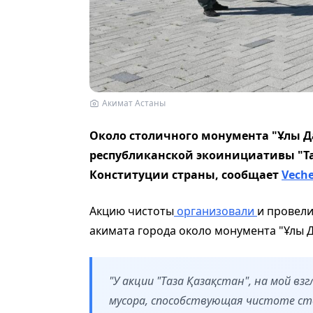
Акимат Астаны
Около столичного монумента "Ұлы Да
республиканской экоинициативы "Таз
Конституции страны, сообщает
Veche
Акцию чистоты
организовали
и провел
акимата города около монумента "Ұлы Да
"У акции "Таза Қазақстан", на мой взг
мусора, способствующая чистоте ст