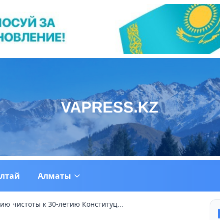
ултай
Алматы
цию чистоты к 30-летию Конституц...