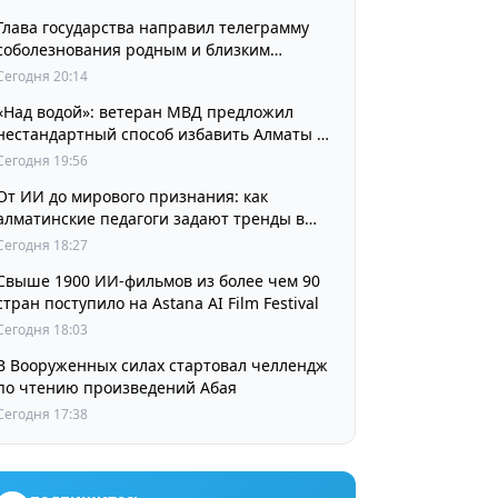
Глава государства направил телеграмму
соболезнования родным и близким
выдающегося кинорежиссера Ардака
Сегодня 20:14
Амиркулова
«Над водой»: ветеран МВД предложил
нестандартный способ избавить Алматы от
пробок и смога
Сегодня 19:56
От ИИ до мирового признания: как
алматинские педагоги задают тренды в
изучении языков
Сегодня 18:27
Свыше 1900 ИИ-фильмов из более чем 90
стран поступило на Astana AI Film Festival
Сегодня 18:03
В Вооруженных силах стартовал челлендж
по чтению произведений Абая
Сегодня 17:38