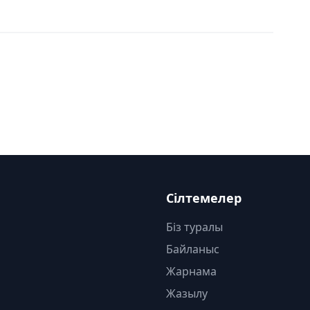
Сілтемелер
Біз туралы
Байланыс
Жарнама
Жазылу