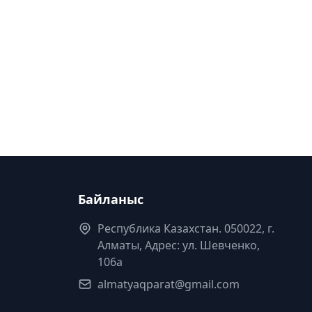
Байланыс
Республика Казахстан. 050022, г.
Алматы, Адрес: ул. Шевченко,
106а
almatyaqparat@gmail.com