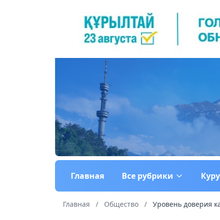
Главная
Все рубрики
Кур
Главная
/
Общество
/
Уровень доверия ка