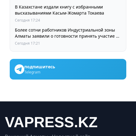
В Казахстане издали книгу с избранными
высказываниями Касым-Жомарта Токаева
Сегодня 17:24
Более сотни работников Индустриальной зоны
Алматы заявили о готовности принять участие в
выборах членов Курылтая
Сегодня 17:21
подпишитесь
Telegram