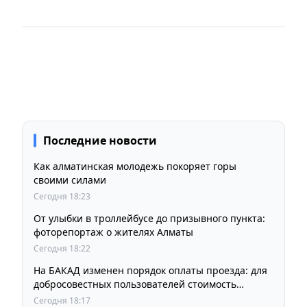
Последние новости
Как алматинская молодежь покоряет горы
своими силами
Сегодня 18:23
От улыбки в троллейбусе до призывного пункта:
фоторепортаж о жителях Алматы
Сегодня 18:22
На БАКАД изменен порядок оплаты проезда: для
добросовестных пользователей стоимость
остается прежней
Сегодня 18:17