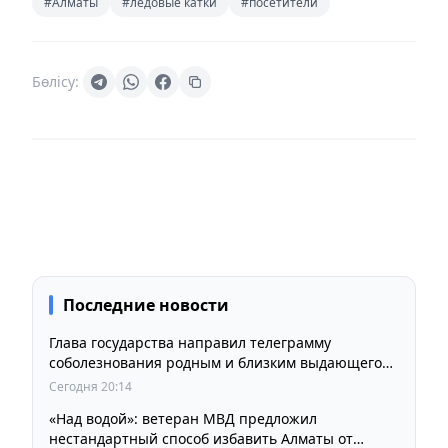
#Алматы
#ледовые катки
#посетители
Бөлісу:
Последние новости
Глава государства направил телеграмму
соболезнования родным и близким выдающегося
кинорежиссера Ардака Амиркулова
Сегодня 20:14
«Над водой»: ветеран МВД предложил
нестандартный способ избавить Алматы от