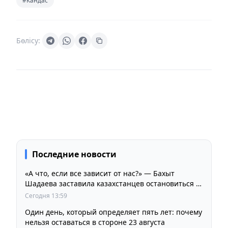
#Кандас
Бөлісу:
Последние новости
«А что, если все зависит от нас?» — Бахыт
Шадаева заставила казахстанцев остановиться и
задуматься
Сегодня 13:59
Один день, который определяет пять лет: почему
нельзя оставаться в стороне 23 августа