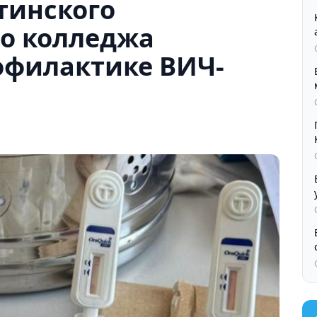
тинского
го колледжа
офилактике ВИЧ-