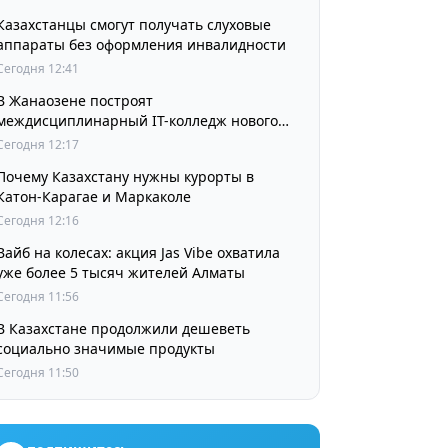
Казахстанцы смогут получать слуховые
аппараты без оформления инвалидности
Сегодня 12:41
В Жанаозене построят
междисциплинарный IT-колледж нового
поколения
Сегодня 12:17
Почему Казахстану нужны курорты в
Катон-Карагае и Маркаколе
Сегодня 12:16
Вайб на колесах: акция Jas Vibe охватила
уже более 5 тысяч жителей Алматы
Сегодня 11:56
В Казахстане продолжили дешеветь
социально значимые продукты
Сегодня 11:50