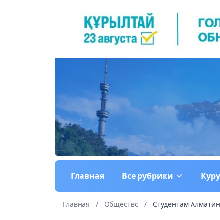
Главная
Все рубрики
Кур
Главная
/
Общество
/
Студентам Алматинс