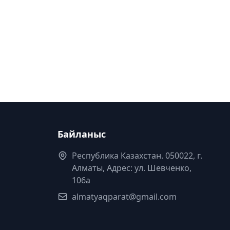
Байланыс
Республика Казахстан. 050022, г.
Алматы, Адрес: ул. Шевченко,
106а
almatyaqparat@gmail.com