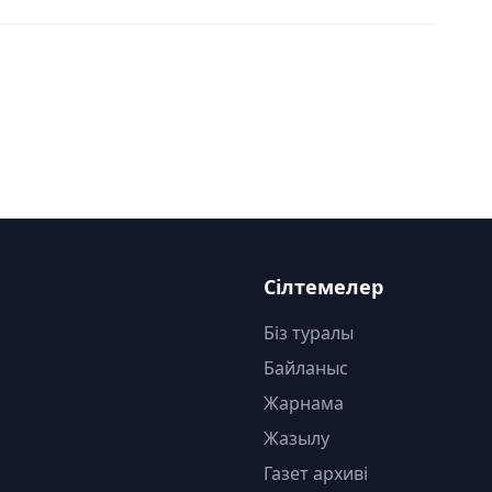
Сілтемелер
Біз туралы
Байланыс
Жарнама
Жазылу
Газет архиві