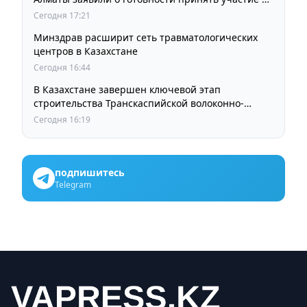
выборах членов Курылтая
Сегодня 17:21
Минздрав расширит сеть травматологических
центров в Казахстане
Сегодня 16:44
В Казахстане завершен ключевой этап
строительства Транскаспийской волоконно-
оптической линии связи
Сегодня 16:19
подпишитесь
Telegram