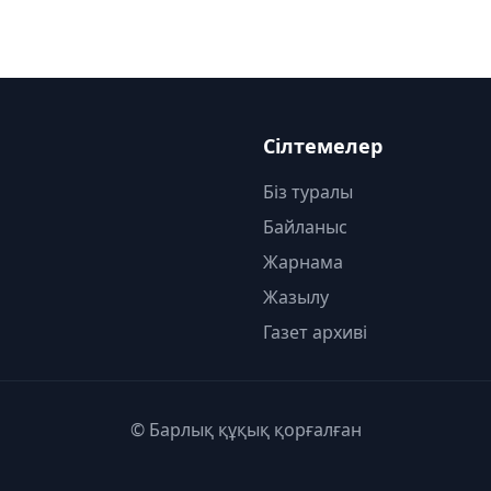
Сілтемелер
Біз туралы
Байланыс
Жарнама
Жазылу
Газет архиві
© Барлық құқық қорғалған