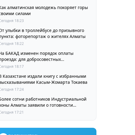
Как алматинская молодежь покоряет горы
своими силами
Сегодня 18:23
От улыбки в троллейбусе до призывного
пункта: фоторепортаж о жителях Алматы
Сегодня 18:22
На БАКАД изменен порядок оплаты
проезда: для добросовестных
пользователей стоимость остается
Сегодня 18:17
прежней
В Казахстане издали книгу с избранными
высказываниями Касым-Жомарта Токаева
Сегодня 17:24
Более сотни работников Индустриальной
зоны Алматы заявили о готовности
принять участие в выборах членов
Сегодня 17:21
Курылтая