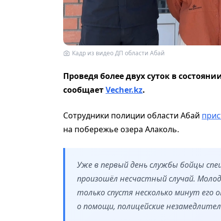
Кадр из видео ДП области Абай
Проведя более двух суток в состоян
сообщает
Vecher.kz
.
Сотрудники полиции области Абай
прис
на побережье озера Алаколь.
Уже в первый день службы бойцы спец
произошёл несчастный случай. Молодо
только спустя несколько минут его 
о помощи, полицейские незамедлитель