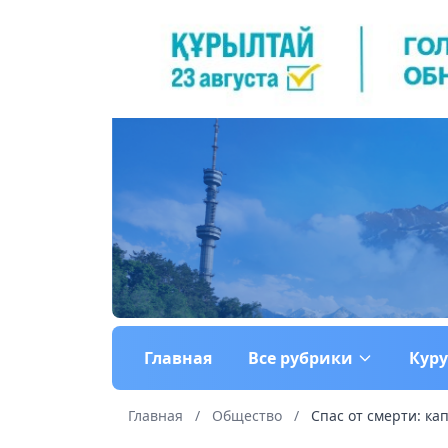
Главная
Все рубрики
Кур
Главная
/
Общество
/
Спас от смерти: ка