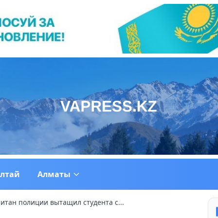
ултай
Алматы
питан полиции вытащил студента с...