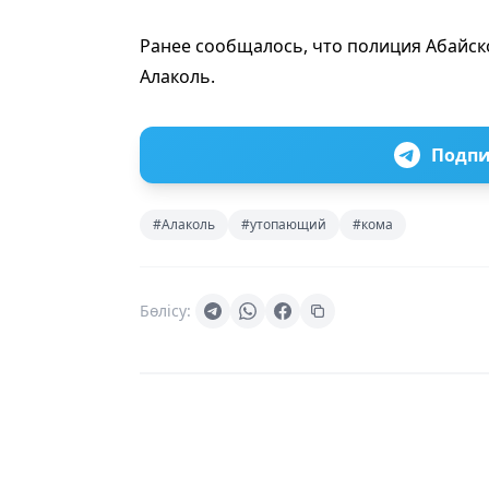
Ранее сообщалось, что полиция Абайс
Алаколь.
Подпи
#Алаколь
#утопающий
#кома
Бөлісу: