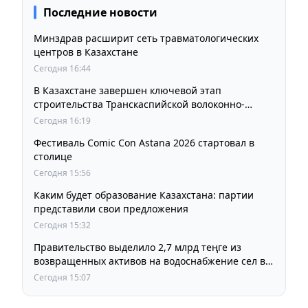
Последние новости
Минздрав расширит сеть травматологических
центров в Казахстане
Сегодня 16:44
В Казахстане завершен ключевой этап
строительства Транскаспийской волоконно-
оптической линии связи
Сегодня 16:19
Фестиваль Comic Con Astana 2026 стартовал в
столице
Сегодня 15:56
Каким будет образование Казахстана: партии
представили свои предложения
Сегодня 15:32
Правительство выделило 2,7 млрд теңге из
возвращенных активов на водоснабжение сел в
СКО
Сегодня 15:07