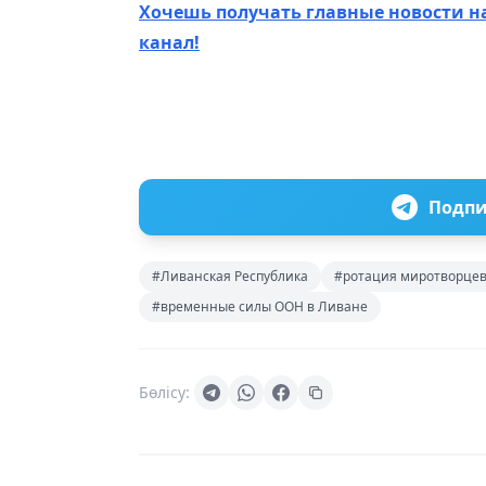
Хочешь получать главные новости н
канал!
Подпи
#Ливанская Республика
#ротация миротворце
#временные силы ООН в Ливане
Бөлісу: