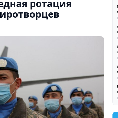
едная ротация
миротворцев