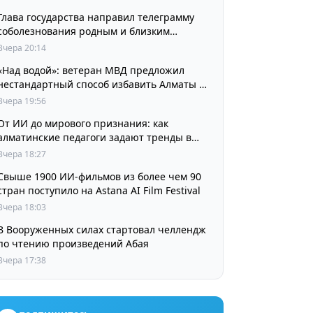
Глава государства направил телеграмму
соболезнования родным и близким
выдающегося кинорежиссера Ардака
Вчера 20:14
Амиркулова
«Над водой»: ветеран МВД предложил
нестандартный способ избавить Алматы от
пробок и смога
Вчера 19:56
От ИИ до мирового признания: как
алматинские педагоги задают тренды в
изучении языков
Вчера 18:27
Свыше 1900 ИИ-фильмов из более чем 90
стран поступило на Astana AI Film Festival
Вчера 18:03
В Вооруженных силах стартовал челлендж
по чтению произведений Абая
Вчера 17:38