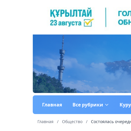
Главная
Все рубрики
Кур
Главная
/
Общество
/
Состоялась очередн