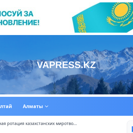
ултай
Алматы
ая ротация казахстанских миротво...