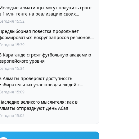
Молодые алматинцы могут получить грант
в 1 млн тенге на реализацию своих
проектов
Сегодня 15:52
Предвыборная повестка продолжает
формироваться вокруг запросов регионов
страны
Сегодня 15:39
В Караганде строят футбольную академию
европейского уровня
Сегодня 15:34
В Алматы проверяют доступность
избирательных участков для людей с
инвалидностью
Сегодня 15:09
Наследие великого мыслителя: как в
Алматы отпразднуют День Абая
Сегодня 15:05