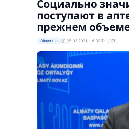
Социально знач
поступают в апт
прежнем объем
05.02.2021, 16:30
1,870
Общество