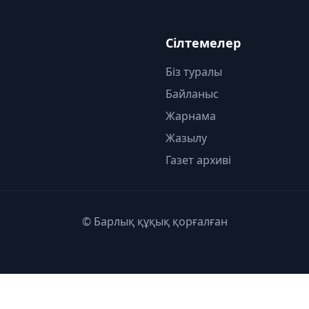
Сілтемелер
Біз туралы
Байланыс
Жарнама
Жазылу
Газет архиві
© Барлық құқық қорғалған