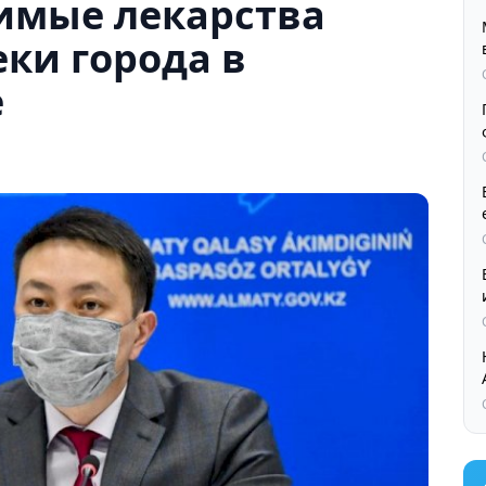
имые лекарства
еки города в
е