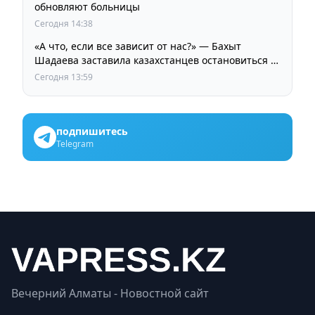
обновляют больницы
Сегодня 14:38
«А что, если все зависит от нас?» — Бахыт
Шадаева заставила казахстанцев остановиться и
задуматься
Сегодня 13:59
подпишитесь
Telegram
Вечерний Алматы - Новостной сайт