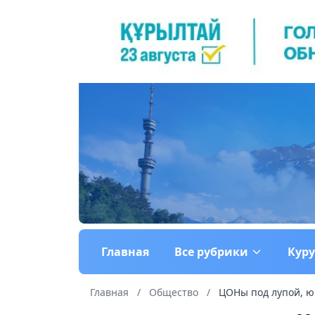
Главная
Все рубрики
Кур
Главная
/
Общество
/
ЦОНы под лупой, юр