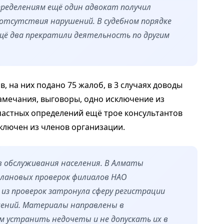
пределениям ещё один адвокат получил
а отсутствия нарушений. В судебном порядке
щё два прекратили деятельность по другим
, на них подано 75 жалоб, в 3 случаях доводы
амечания, выговоры, одно исключение из
частных определений ещё трое консультантов
ключен из членов организации.
 обслуживания населения. В Алматы
плановых проверок филиалов НАО
из проверок затронула сферу регистрации
шений. Материалы направлены в
м устранить недочеты и не допускать их в