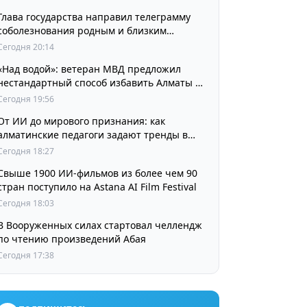
Глава государства направил телеграмму
соболезнования родным и близким
выдающегося кинорежиссера Ардака
Сегодня 20:14
Амиркулова
«Над водой»: ветеран МВД предложил
нестандартный способ избавить Алматы от
пробок и смога
Сегодня 19:56
От ИИ до мирового признания: как
алматинские педагоги задают тренды в
изучении языков
Сегодня 18:27
Свыше 1900 ИИ-фильмов из более чем 90
стран поступило на Astana AI Film Festival
Сегодня 18:03
В Вооруженных силах стартовал челлендж
по чтению произведений Абая
Сегодня 17:38