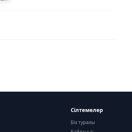
Сілтемелер
Біз туралы
Байланыс