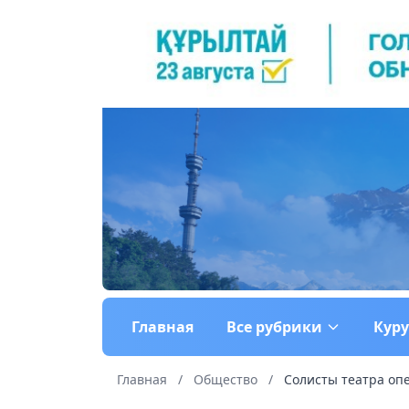
Главная
Все рубрики
Кур
Главная
/
Общество
/
Солисты театра опе