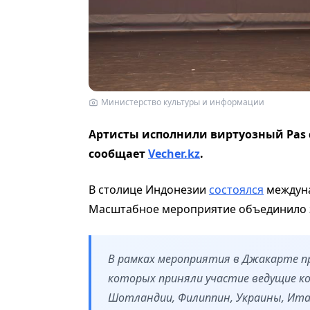
Министерство культуры и информации
Артисты исполнили виртуозный Pas d
сообщает
Vecher.kz
.
В столице Индонезии
состоялся
междуна
Масштабное мероприятие объединило зв
В рамках мероприятия в Джакарте п
которых приняли участие ведущие ко
Шотландии, Филиппин, Украины, Ита