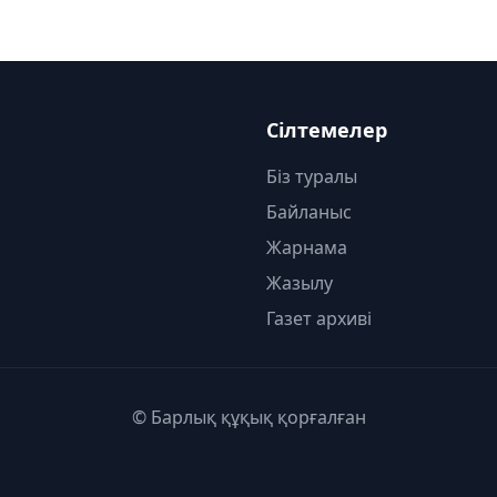
Сілтемелер
Біз туралы
Байланыс
Жарнама
Жазылу
Газет архиві
© Барлық құқық қорғалған