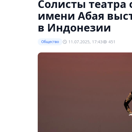
Солисты театра 
имени Абая выс
в Индонезии
11.07.2025, 17:43
451
Общество