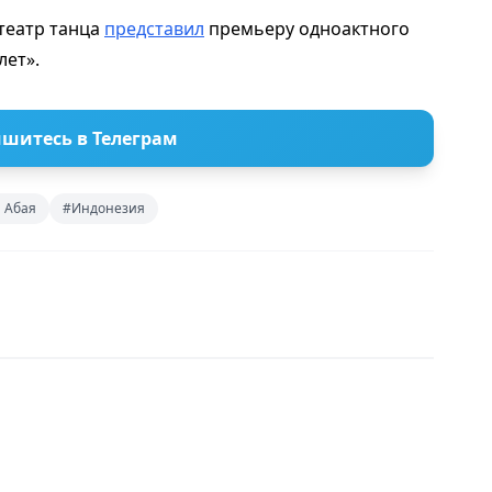
театр танца
представил
премьеру одноактного
лет».
шитесь в Телеграм
и Абая
#Индонезия