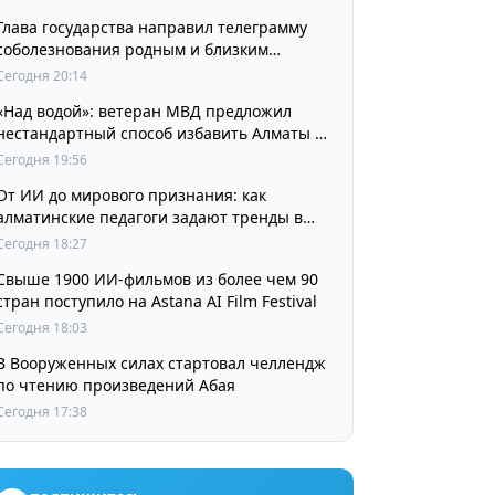
Глава государства направил телеграмму
соболезнования родным и близким
выдающегося кинорежиссера Ардака
Сегодня 20:14
Амиркулова
«Над водой»: ветеран МВД предложил
нестандартный способ избавить Алматы от
пробок и смога
Сегодня 19:56
От ИИ до мирового признания: как
алматинские педагоги задают тренды в
изучении языков
Сегодня 18:27
Свыше 1900 ИИ-фильмов из более чем 90
стран поступило на Astana AI Film Festival
Сегодня 18:03
В Вооруженных силах стартовал челлендж
по чтению произведений Абая
Сегодня 17:38