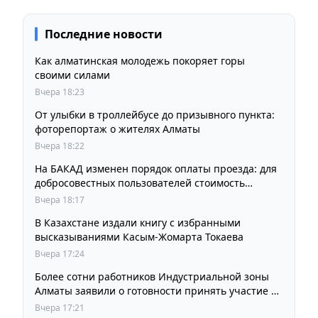
Последние новости
Как алматинская молодежь покоряет горы
своими силами
Вчера 18:23
От улыбки в троллейбусе до призывного пункта:
фоторепортаж о жителях Алматы
Вчера 18:22
На БАКАД изменен порядок оплаты проезда: для
добросовестных пользователей стоимость
остается прежней
Вчера 18:17
В Казахстане издали книгу с избранными
высказываниями Касым-Жомарта Токаева
Вчера 17:24
Более сотни работников Индустриальной зоны
Алматы заявили о готовности принять участие в
выборах членов Курылтая
Вчера 17:21