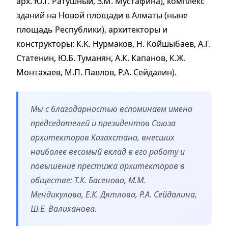
арх. Ю.Г. Ратушный, З.М. Мустафина), комплекс
зданий на Новой площади в Алматы (ныне
площадь Республики), архитекторы и
конструкторы: К.К. Нурмаков, Н. Койшыбаев, А.Г.
Статенин, Ю.Б. Туманян, А.К. Капанов, К.Ж.
Монтахаев, М.П. Павлов, Р.А. Сейдалин).
Мы с благодарностью вспоминаем имена
председателей и президентов Союза
архитекторов Казахстана, внесших
наиболее весомый вклад в его работу и
повышение престижа архитекторов в
обществе: Т.К. Басенова, М.М.
Мендикулова, Е.К. Дятлова, Р.А. Сейдалина,
Ш.Е. Валиханова.