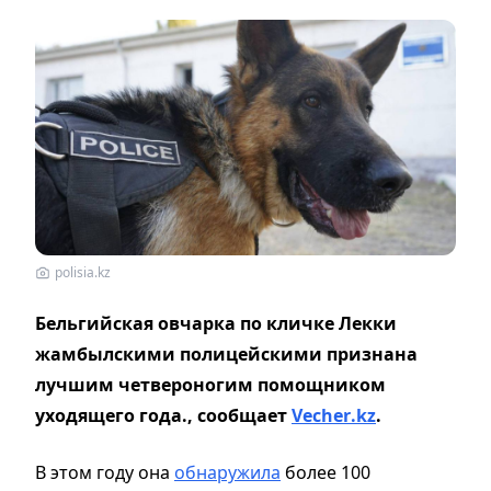
polisia.kz
Бельгийская овчарка по кличке Лекки
жамбылскими полицейскими признана
лучшим четвероногим помощником
уходящего года., сообщает
Vecher
.
kz
.
В этом году она
обнаружила
более 100