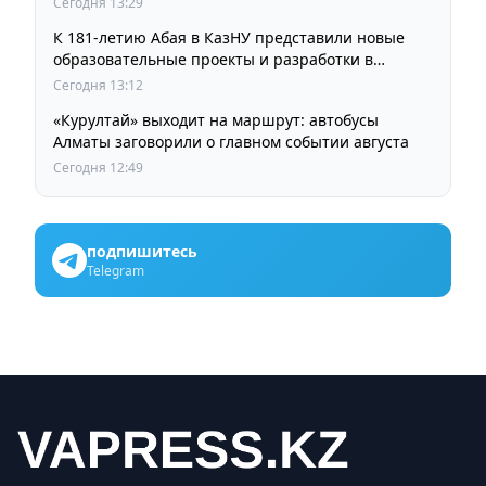
Сегодня 13:29
К 181-летию Абая в КазНУ представили новые
образовательные проекты и разработки в
области абаеведения
Сегодня 13:12
«Курултай» выходит на маршрут: автобусы
Алматы заговорили о главном событии августа
Сегодня 12:49
подпишитесь
Telegram