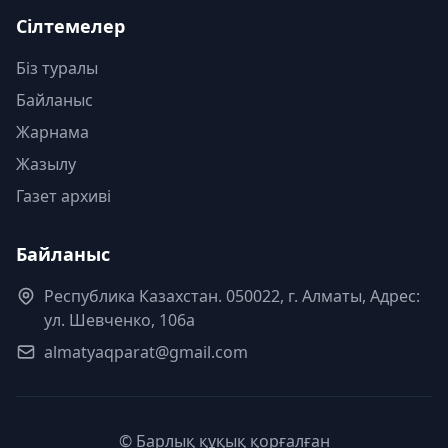
Сілтемелер
Біз туралы
Байланыс
Жарнама
Жазылу
Газет архиві
Байланыс
Республика Казахстан. 050022, г. Алматы, Адрес:
ул. Шевченко, 106а
almatyaqparat@gmail.com
© Барлық құқық қорғалған