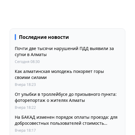
Последние новости
Почти две тысячи нарушений ПДД выявили за
сутки в Алматы
Сегодня 08:30
Как алматинская молодежь покоряет горы
своими силами
Вчера 18:23
От улыбки в троллейбусе до призывного пункта:
фоторепортаж о жителях Алматы
Вчера 18:22
На БАКАД изменен порядок оплаты проезда: для
добросовестных пользователей стоимость
остается прежней
Вчера 18:17