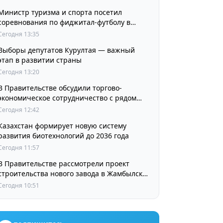
Министр туризма и спорта посетил
соревнования по фиджитал-футболу в
рамках «Игр Будущего 2026»
Сегодня 13:35
Выборы депутатов Курултая — важный
этап в развитии страны
Сегодня 13:20
В Правительстве обсудили торгово-
экономическое сотрудничество с рядом
стран
Сегодня 12:42
Казахстан формирует новую систему
развития биотехнологий до 2036 года
Сегодня 11:57
В Правительстве рассмотрели проект
строительства нового завода в Жамбылской
области
Сегодня 10:51