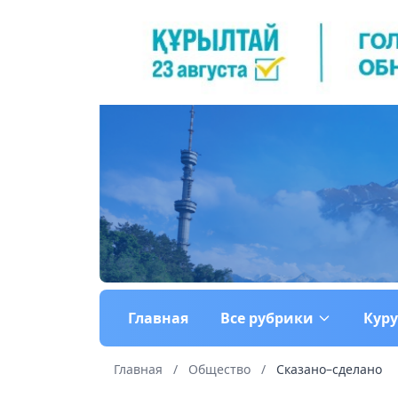
Главная
Все рубрики
Кур
Главная
/
Общество
/
Сказано–сделано