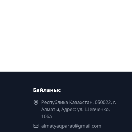
Байланыс
Республика Казахстан. 050022, г.
Алматы, Адрес: ул. Шевченко,
106а
almatyaqparat@gmail.com