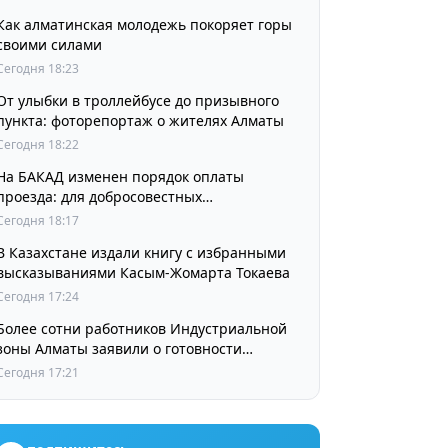
Как алматинская молодежь покоряет горы
своими силами
Сегодня 18:23
От улыбки в троллейбусе до призывного
пункта: фоторепортаж о жителях Алматы
Сегодня 18:22
На БАКАД изменен порядок оплаты
проезда: для добросовестных
пользователей стоимость остается
Сегодня 18:17
прежней
В Казахстане издали книгу с избранными
высказываниями Касым-Жомарта Токаева
Сегодня 17:24
Более сотни работников Индустриальной
зоны Алматы заявили о готовности
принять участие в выборах членов
Сегодня 17:21
Курылтая