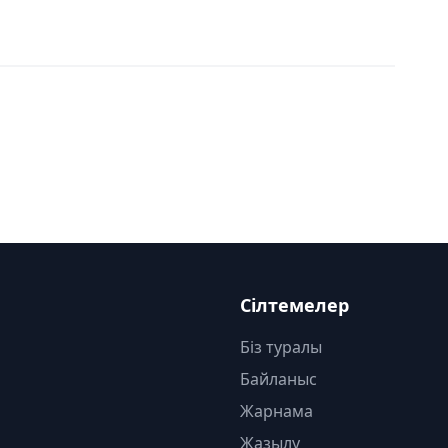
Сілтемелер
Біз туралы
Байланыс
Жарнама
Жазылу