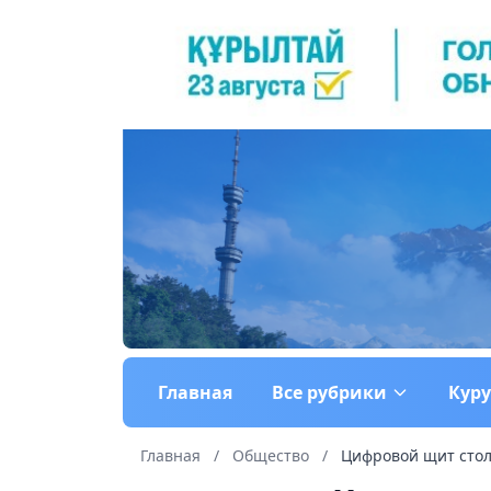
Главная
Все рубрики
Кур
Главная
/
Общество
/
Цифровой щит столи