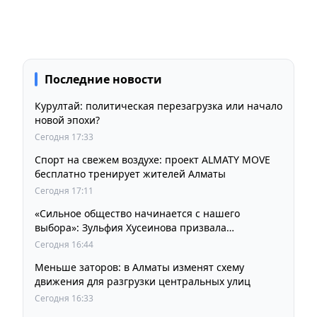
Последние новости
Курултай: политическая перезагрузка или начало
новой эпохи?
Сегодня 17:33
Спорт на свежем воздухе: проект ALMATY MOVE
бесплатно тренирует жителей Алматы
Сегодня 17:11
«Сильное общество начинается с нашего
выбора»: Зульфия Хусеинова призвала
казахстанцев принять участие в выборах
Сегодня 16:44
депутатов Курултая
Меньше заторов: в Алматы изменят схему
движения для разгрузки центральных улиц
Сегодня 16:33