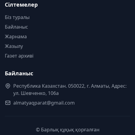
Сілтемелер
Біз туралы
Байланыс
Жарнама
Жазылу
Газет архиві
Байланыс
Республика Казахстан. 050022, г. Алматы, Адрес:
ул. Шевченко, 106а
almatyaqparat@gmail.com
© Барлық құқық қорғалған