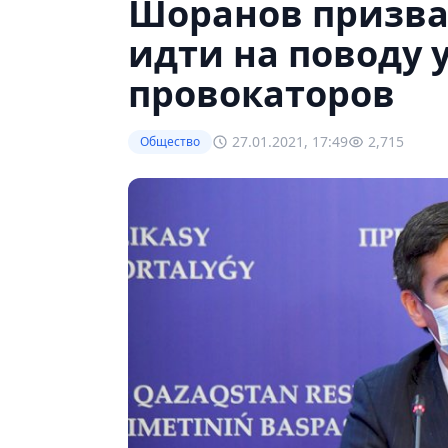
Шоранов призва
идти на поводу 
провокаторов
27.01.2021, 17:49
2,715
Общество