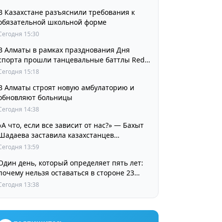
В Казахстане разъяснили требования к
обязательной школьной форме
Сегодня 15:30
В Алматы в рамках празднования Дня
спорта прошли танцевальные баттлы Red
Bull Dance Your Style
Сегодня 15:18
В Алматы строят новую амбулаторию и
обновляют больницы
Сегодня 14:38
«А что, если все зависит от нас?» — Бахыт
Шадаева заставила казахстанцев
остановиться и задуматься
Сегодня 13:59
Один день, который определяет пять лет:
почему нельзя оставаться в стороне 23
августа
Сегодня 13:38