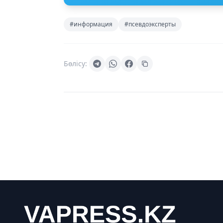
#информация
#псевдоэксперты
Бөлісу: