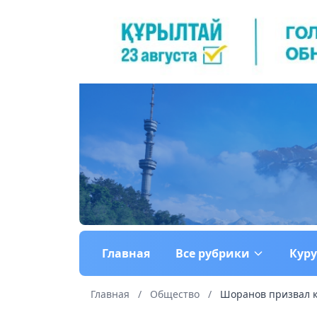
Главная
Все рубрики
Кур
Главная
/
Общество
/
Шоранов призвал ка