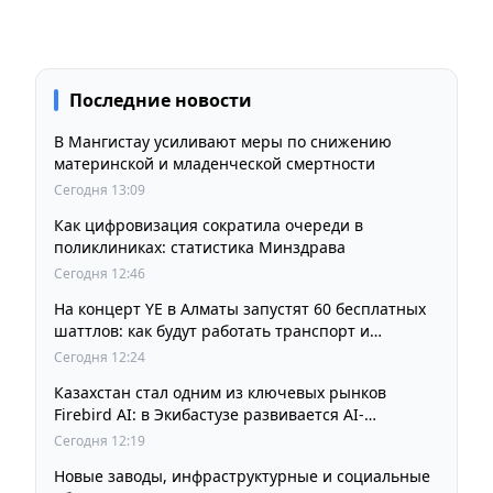
Последние новости
В Мангистау усиливают меры по снижению
материнской и младенческой смертности
Сегодня 13:09
Как цифровизация сократила очереди в
поликлиниках: статистика Минздрава
Сегодня 12:46
На концерт YE в Алматы запустят 60 бесплатных
шаттлов: как будут работать транспорт и
перекрытия
Сегодня 12:24
Казахстан стал одним из ключевых рынков
Firebird AI: в Экибастузе развивается AI-
инфраструктура мощностью 125 МВт
Сегодня 12:19
Новые заводы, инфраструктурные и социальные