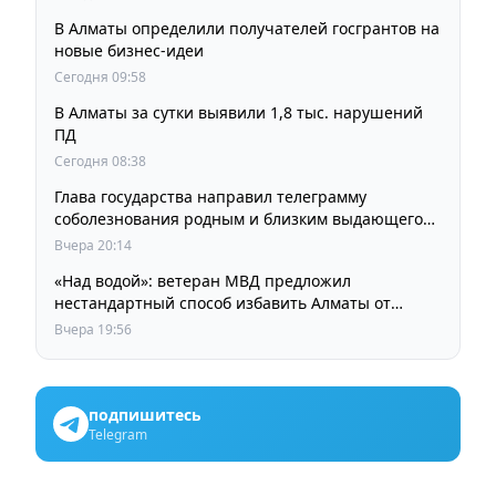
В Алматы определили получателей госгрантов на
новые бизнес-идеи
Сегодня 09:58
В Алматы за сутки выявили 1,8 тыс. нарушений
ПД
Сегодня 08:38
Глава государства направил телеграмму
соболезнования родным и близким выдающегося
кинорежиссера Ардака Амиркулова
Вчера 20:14
«Над водой»: ветеран МВД предложил
нестандартный способ избавить Алматы от
пробок и смога
Вчера 19:56
подпишитесь
Telegram