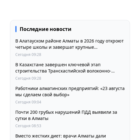
Последние новости
В Алатауском районе Алматы в 2026 году откроют
четыре школы и завершат крупные
инфраструктурные проекты
Сегодня 09:28
В Казахстане завершен ключевой этап
строительства Транскаспийской волоконно-
оптической линии связи
Сегодня 09:28
Работники алматинских предприятий: «23 августа
мы сделаем свой выбор»
Сегодня 09:04
Почти 200 грубых нарушений ПДД выявили за
сутки в Алматы
Сегодня 08:53
Вместо жестких диет: врачи Алматы дали