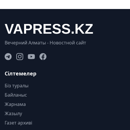
Вечерний Алматы - Новостной сайт
Сілтемелер
Біз туралы
Байланыс
Жарнама
Жазылу
Газет архиві