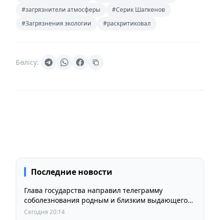
#загрязнители атмосферы
#Серик Шапкенов
#Загрязнения экологии
#раскритиковал
Бөлісу:
Последние новости
Глава государства направил телеграмму
соболезнования родным и близким выдающегося
кинорежиссера Ардака Амиркулова
Сегодня 20:14