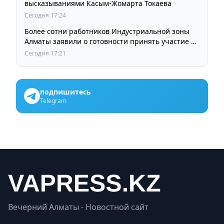
высказываниями Касым-Жомарта Токаева
Сегодня 17:24
Более сотни работников Индустриальной зоны
Алматы заявили о готовности принять участие в
выборах членов Курылтая
Сегодня 17:21
подпишитесь
Telegram
Вечерний Алматы - Новостной сайт