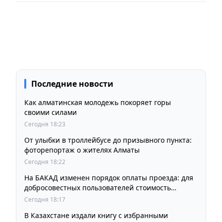
Последние новости
Как алматинская молодежь покоряет горы
своими силами
Сегодня 18:23
От улыбки в троллейбусе до призывного пункта:
фоторепортаж о жителях Алматы
Сегодня 18:22
На БАКАД изменен порядок оплаты проезда: для
добросовестных пользователей стоимость
остается прежней
Сегодня 18:17
В Казахстане издали книгу с избранными