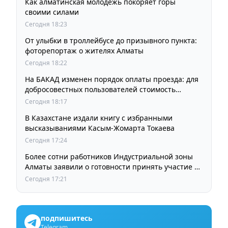
Как алматинская молодежь покоряет горы
своими силами
Сегодня 18:23
От улыбки в троллейбусе до призывного пункта:
фоторепортаж о жителях Алматы
Сегодня 18:22
На БАКАД изменен порядок оплаты проезда: для
добросовестных пользователей стоимость
остается прежней
Сегодня 18:17
В Казахстане издали книгу с избранными
высказываниями Касым-Жомарта Токаева
Сегодня 17:24
Более сотни работников Индустриальной зоны
Алматы заявили о готовности принять участие в
выборах членов Курылтая
Сегодня 17:21
подпишитесь
Telegram