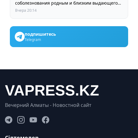
соболезнования родным и близким выдающегося
кинорежиссера Ардака Амиркулова
Вчера 20:14
подпишитесь
Telegram
Вечерний Алматы - Новостной сайт
Сілтемелер