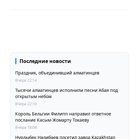
Последние новости
Праздник, объединивший алматинцев
Вчера 22:14
Тысячи алматинцев исполнили песни Абая под
открытым небом
Вчера 22:10
Король Бельгии Филипп направил ответное
послание Касым-Жомарту Токаеву
Вчера 18:04
Нурлыбек Налибаев посетил завод Kazakhstan