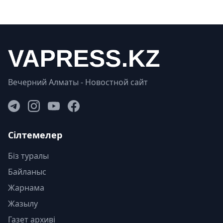
Вечерний Алматы - Новостной сайт
Сілтемелер
Біз туралы
Байланыс
Жарнама
Жазылу
Газет архиві