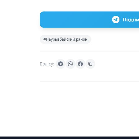
Подпи
#Наурызбайский район
Бөлісу: