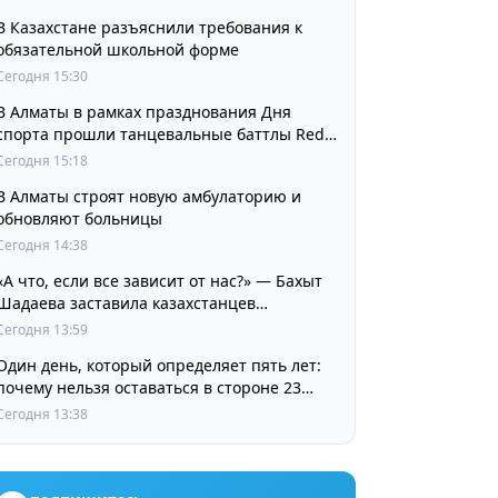
В Казахстане разъяснили требования к
обязательной школьной форме
Сегодня 15:30
В Алматы в рамках празднования Дня
спорта прошли танцевальные баттлы Red
Bull Dance Your Style
Сегодня 15:18
В Алматы строят новую амбулаторию и
обновляют больницы
Сегодня 14:38
«А что, если все зависит от нас?» — Бахыт
Шадаева заставила казахстанцев
остановиться и задуматься
Сегодня 13:59
Один день, который определяет пять лет:
почему нельзя оставаться в стороне 23
августа
Сегодня 13:38