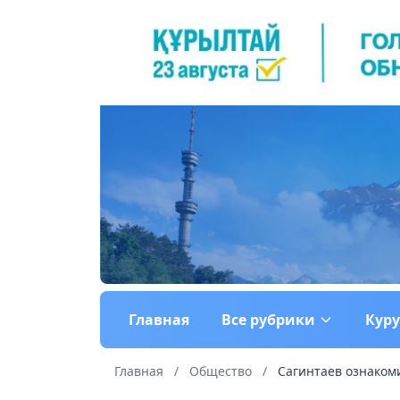
Главная
Все рубрики
Кур
Главная
/
Общество
/
Сагинтаев ознакоми