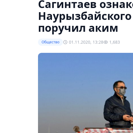
Сагинтаев озна
Наурызбайского 
поручил аким
01.11.2020, 13:28
1,683
Общество