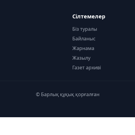
Сілтемелер
Біз туралы
Байланыс
Жарнама
Жазылу
Газет архиві
© Барлық құқық қорғалған