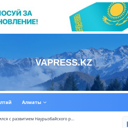
ултай
Алматы
лся с развитием Наурызбайского р...