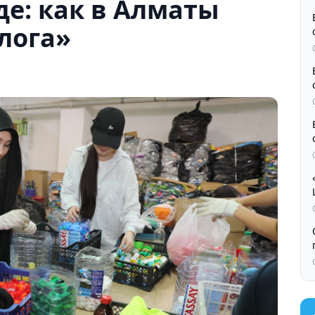
де: как в Алматы
лога»