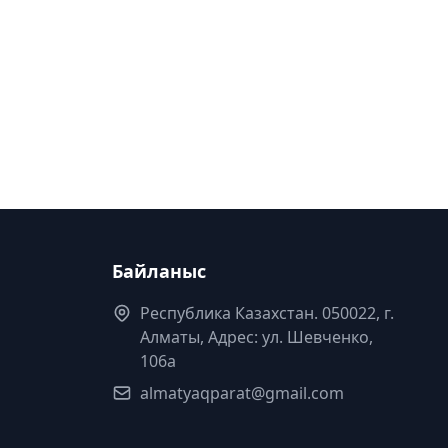
Байланыс
Республика Казахстан. 050022, г.
Алматы, Адрес: ул. Шевченко,
106а
almatyaqparat@gmail.com