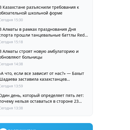
В Казахстане разъяснили требования к
обязательной школьной форме
Сегодня 15:30
В Алматы в рамках празднования Дня
спорта прошли танцевальные баттлы Red
Bull Dance Your Style
Сегодня 15:18
В Алматы строят новую амбулаторию и
обновляют больницы
Сегодня 14:38
«А что, если все зависит от нас?» — Бахыт
Шадаева заставила казахстанцев
остановиться и задуматься
Сегодня 13:59
Один день, который определяет пять лет:
почему нельзя оставаться в стороне 23
августа
Сегодня 13:38