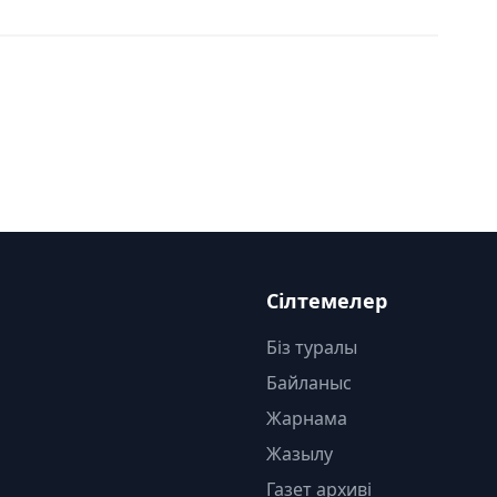
Сілтемелер
Біз туралы
Байланыс
Жарнама
Жазылу
Газет архиві