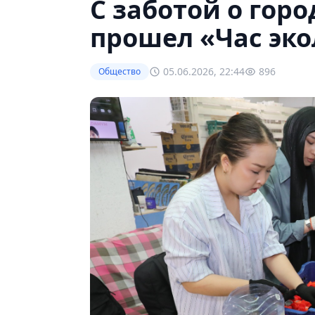
С заботой о горо
прошел «Час эко
05.06.2026, 22:44
896
Общество