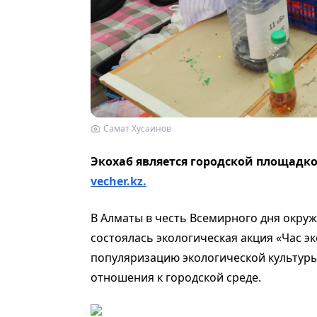
Самат Хусаинов
Экохаб является городской площадк
vecher.kz.
В Алматы в честь Всемирного дня окру
состоялась экологическая акция «Час э
популяризацию экологической культуры
отношения к городской среде.